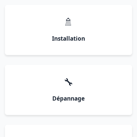
🚿
Installation
🔧
Dépannage