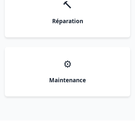
🔨
Réparation
⚙️
Maintenance