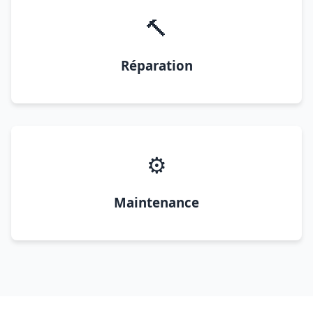
🔨
Réparation
⚙️
Maintenance