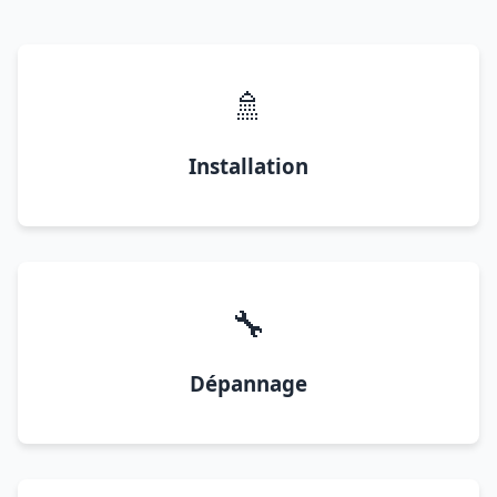
🚿
Installation
🔧
Dépannage