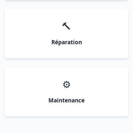
🔨
Réparation
⚙️
Maintenance