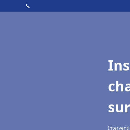
📞
In
cha
sur
Interventi