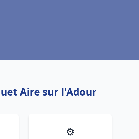
uet Aire sur l'Adour
⚙️