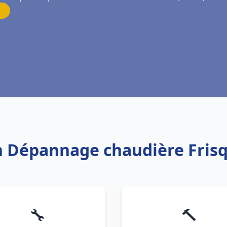
on Dépannage chaudière Frisq
🔧
🔨