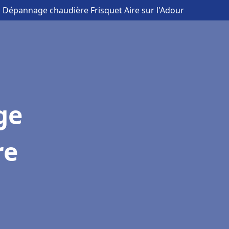
on Dépannage chaudière Frisquet Aire sur l'Adour
ge
re