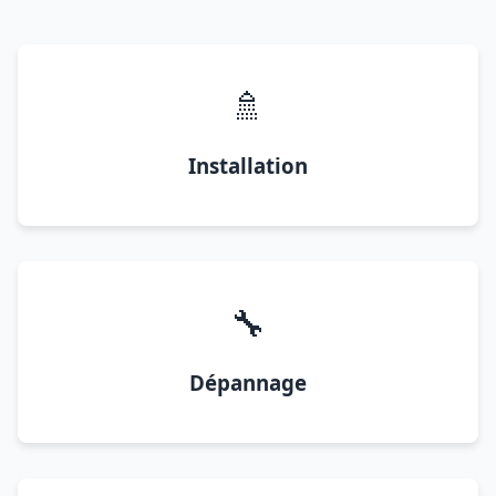
🚿
Installation
🔧
Dépannage