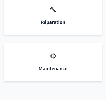
🔨
Réparation
⚙️
Maintenance