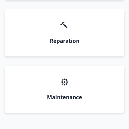
🔨
Réparation
⚙️
Maintenance