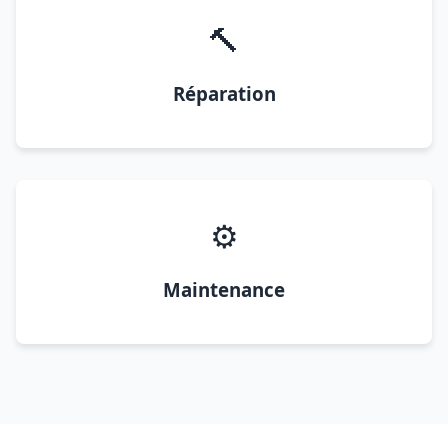
🔨
Réparation
⚙️
Maintenance