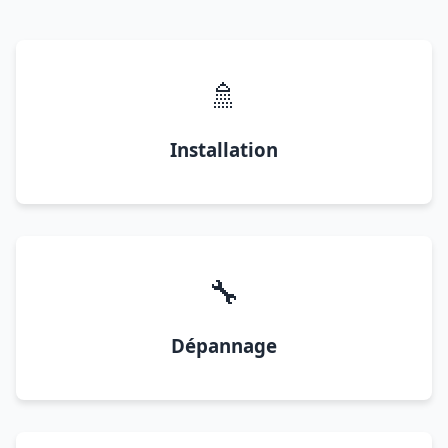
🚿
Installation
🔧
Dépannage