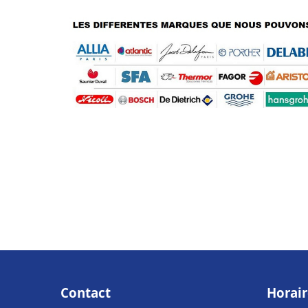
Contact
Horair