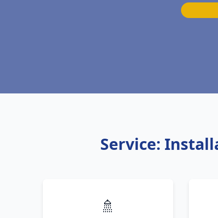
Service: Insta
🚿