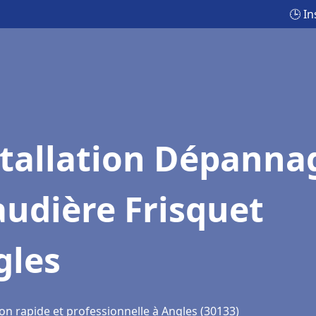
🕒 I
stallation Dépanna
udière Frisquet
gles
on rapide et professionnelle à Angles (30133)