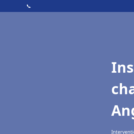
📞
In
cha
An
Interventi