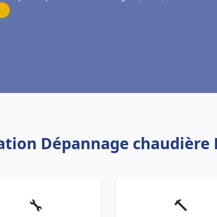
llation Dépannage chaudière 
🔧
🔨