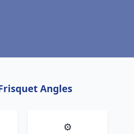
Frisquet Angles
⚙️