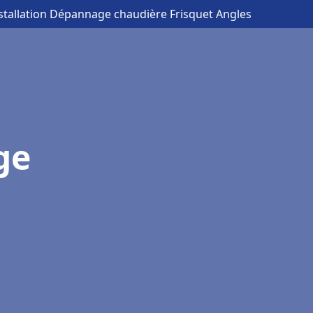
nstallation Dépannage chaudière Frisquet Angles
ge