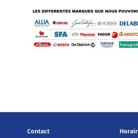
Contact
Horair