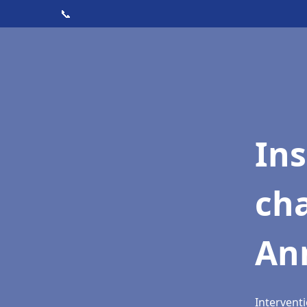
📞
In
cha
An
Interventi