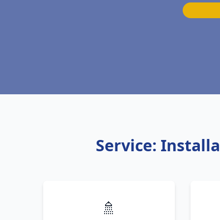
Service: Instal
🚿