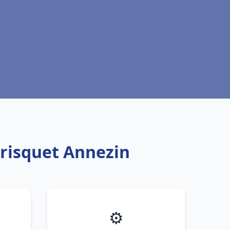
Frisquet Annezin
⚙️