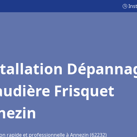
🕒 Ins
stallation Dépanna
udière Frisquet
nezin
on rapide et professionnelle à Annezin (62232)