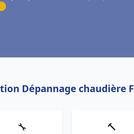
lation Dépannage chaudière 
🔧
🔨