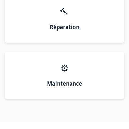
🔨
Réparation
⚙️
Maintenance