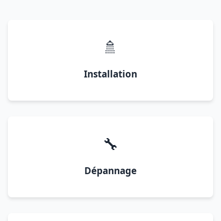
🚿
Installation
🔧
Dépannage