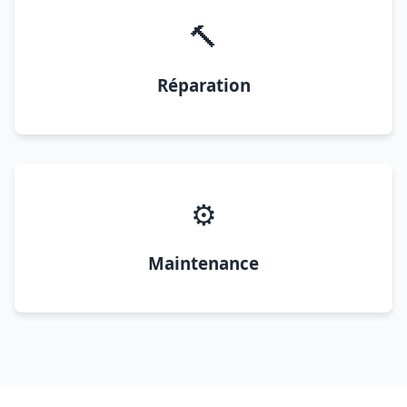
🔨
Réparation
⚙️
Maintenance