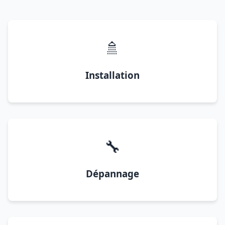
🚿
Installation
🔧
Dépannage