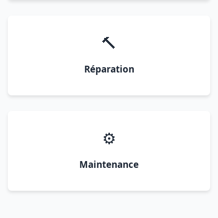
🔨
Réparation
⚙️
Maintenance