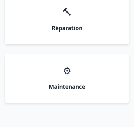
🔨
Réparation
⚙️
Maintenance