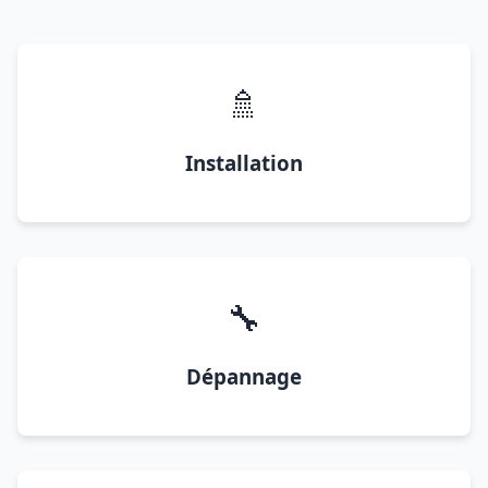
🚿
Installation
🔧
Dépannage