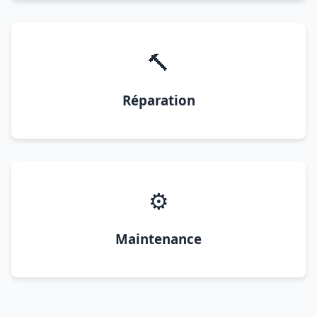
🔨
Réparation
⚙️
Maintenance