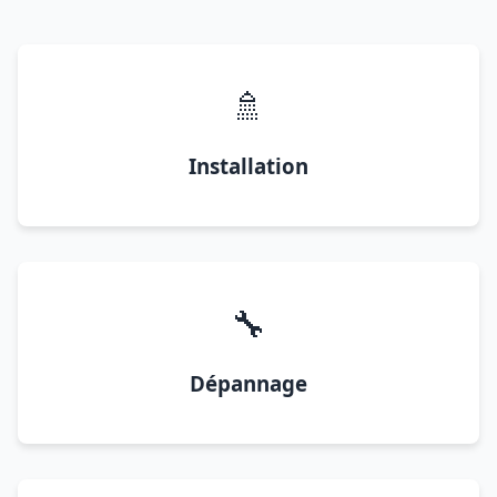
🚿
Installation
🔧
Dépannage