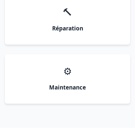
🔨
Réparation
⚙️
Maintenance