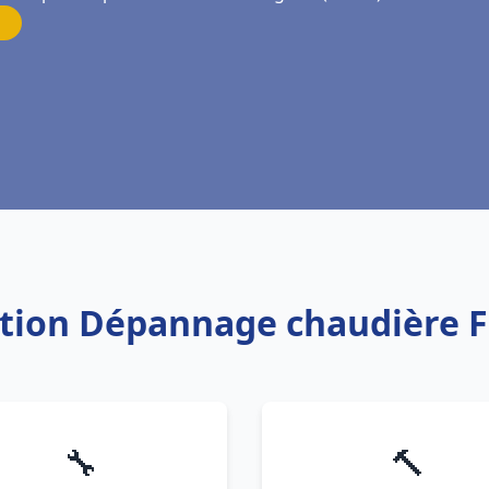
lation Dépannage chaudière 
🔧
🔨