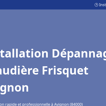
🕒 Ins
stallation Dépanna
udière Frisquet
ignon
ion rapide et professionnelle à Avignon (84000)