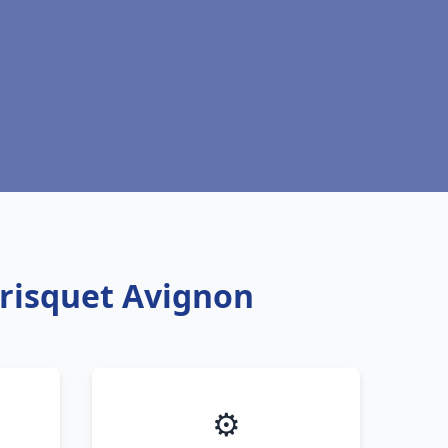
Frisquet Avignon
⚙️