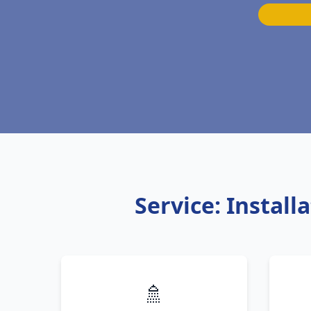
Service: Instal
🚿