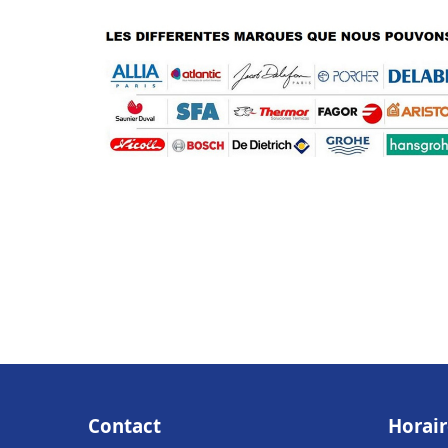
Contact
Horair