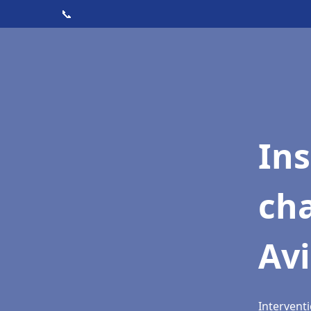
📞
In
cha
Av
Intervent