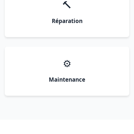
🔨
Réparation
⚙️
Maintenance