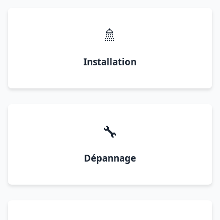
🚿
Installation
🔧
Dépannage