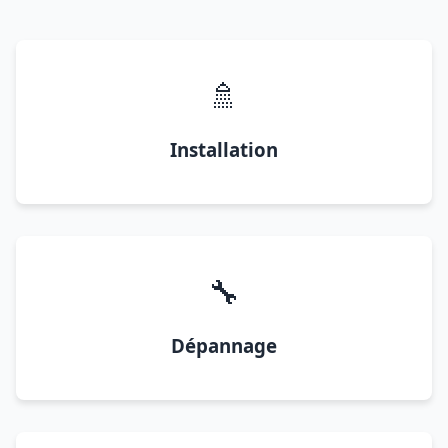
🚿
Installation
🔧
Dépannage