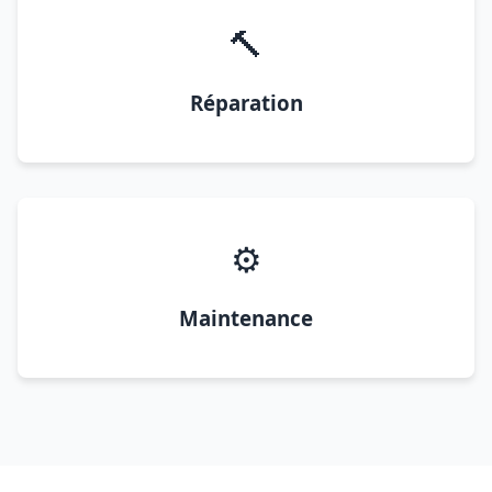
🔨
Réparation
⚙️
Maintenance