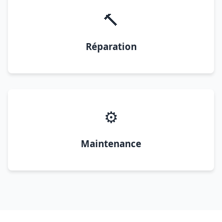
🔨
Réparation
⚙️
Maintenance