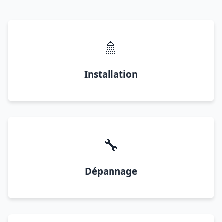
🚿
Installation
🔧
Dépannage