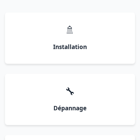
🚿
Installation
🔧
Dépannage