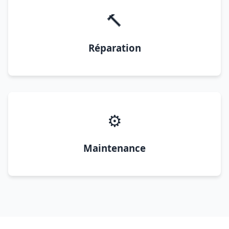
🔨
Réparation
⚙️
Maintenance