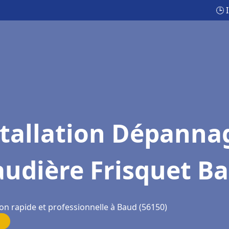
🕒 
stallation Dépanna
audière Frisquet B
ion rapide et professionnelle à Baud (56150)