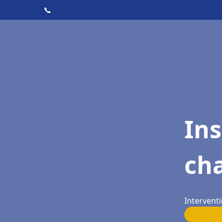
📞
In
ch
Intervent