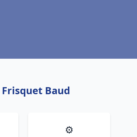
 Frisquet Baud
⚙️