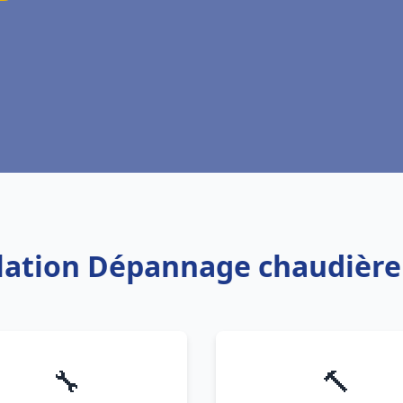
allation Dépannage chaudière
🔧
🔨