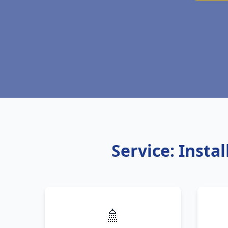
Service: Inst
🚿