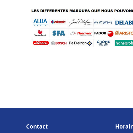
Contact
Horair