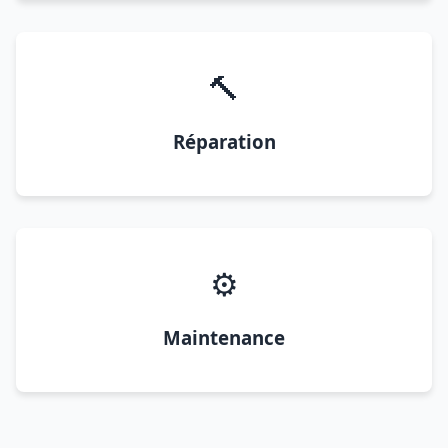
🔨
Réparation
⚙️
Maintenance