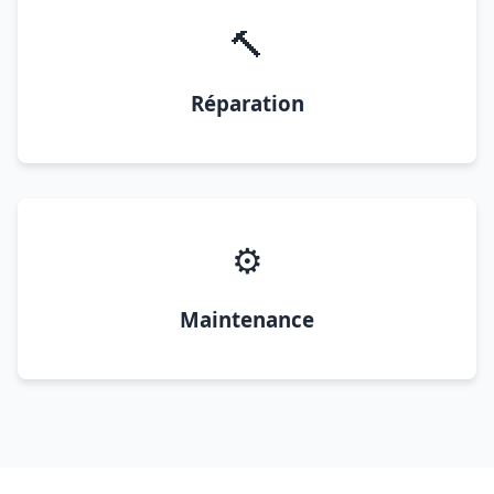
🔨
Réparation
⚙️
Maintenance