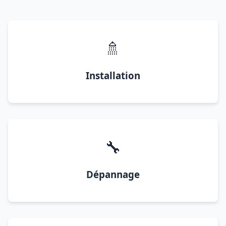
🚿
Installation
🔧
Dépannage