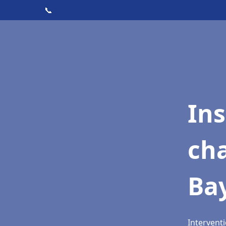
📞
In
cha
Ba
Intervent