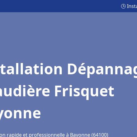
🕒 Ins
stallation Dépanna
udière Frisquet
yonne
ion rapide et professionnelle à Bayonne (64100)