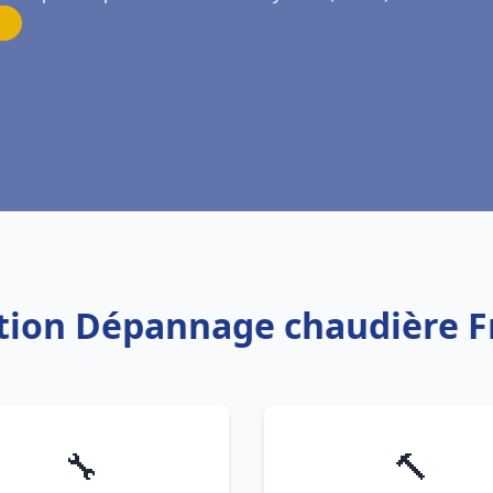
lation Dépannage chaudière 
🔧
🔨