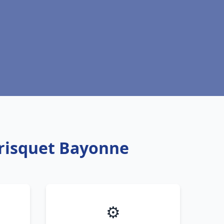
Frisquet Bayonne
⚙️