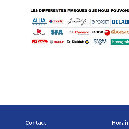
Contact
Horair