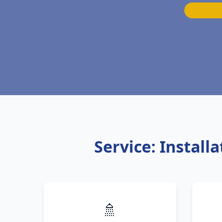
Service: Instal
🚿