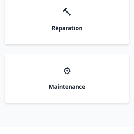
🔨
Réparation
⚙️
Maintenance