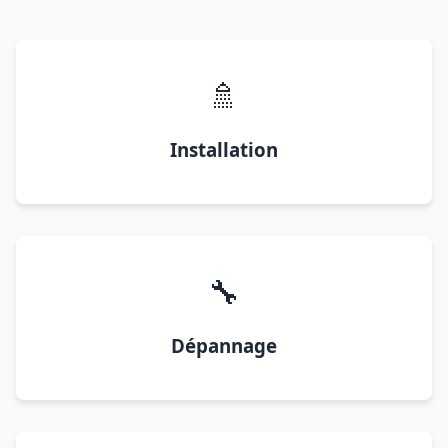
🚿
Installation
🔧
Dépannage