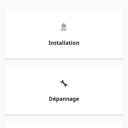
🚿
Installation
🔧
Dépannage