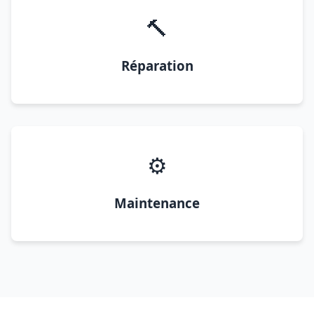
🔨
Réparation
⚙️
Maintenance