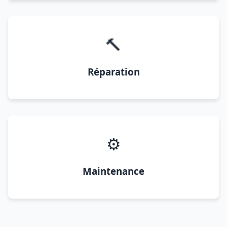
🔨
Réparation
⚙️
Maintenance