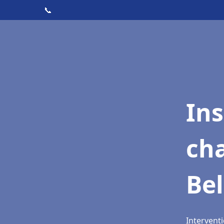
📞
In
cha
Bel
Interventi