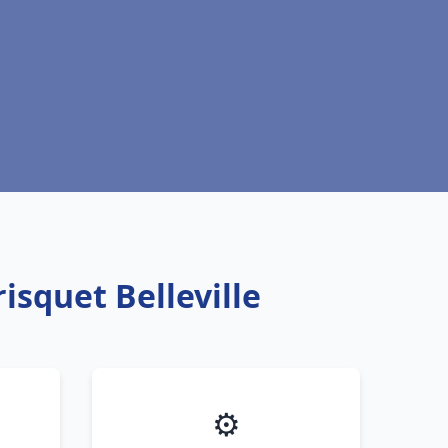
isquet Belleville
⚙️