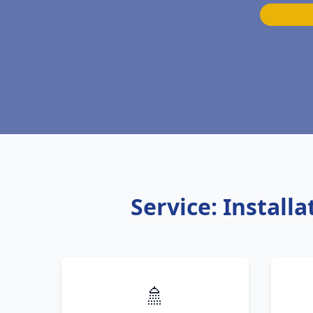
Service: Install
🚿