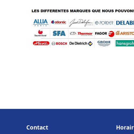
Contact
Horair