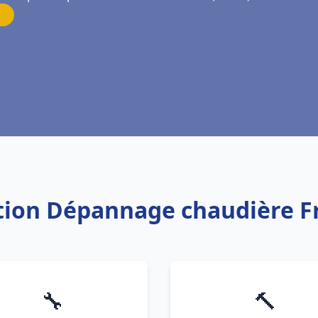
ation Dépannage chaudière Fr
🔧
🔨