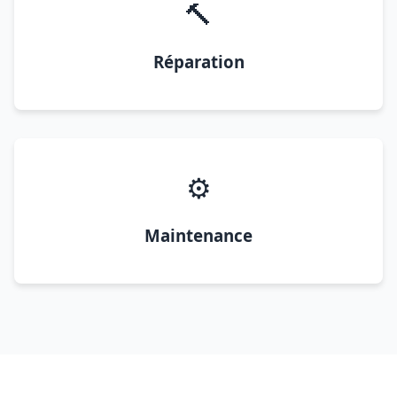
🔨
Réparation
⚙️
Maintenance