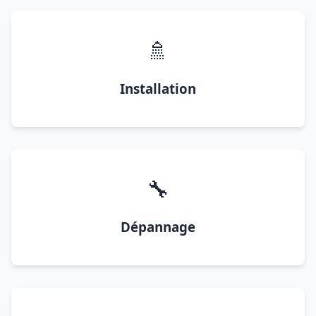
🚿
Installation
🔧
Dépannage