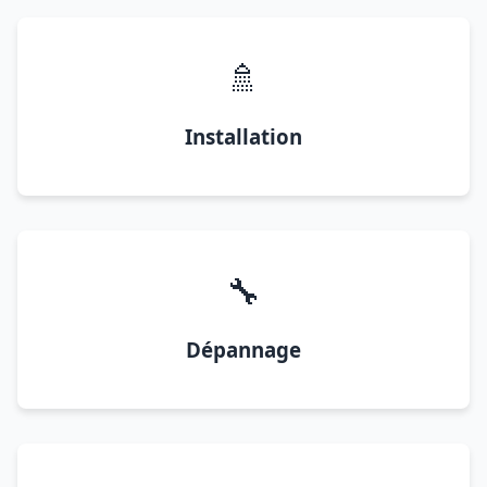
🚿
Installation
🔧
Dépannage