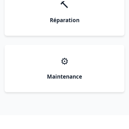
🔨
Réparation
⚙️
Maintenance