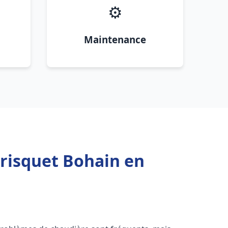
⚙️
Maintenance
Frisquet Bohain en