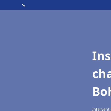
📞
In
cha
Bo
Intervent