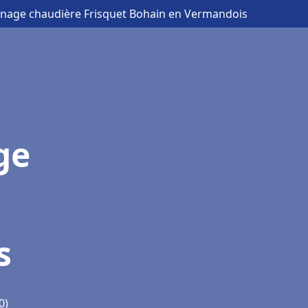
annage chaudière Frisquet Bohain en Vermandois
ge
s
0)