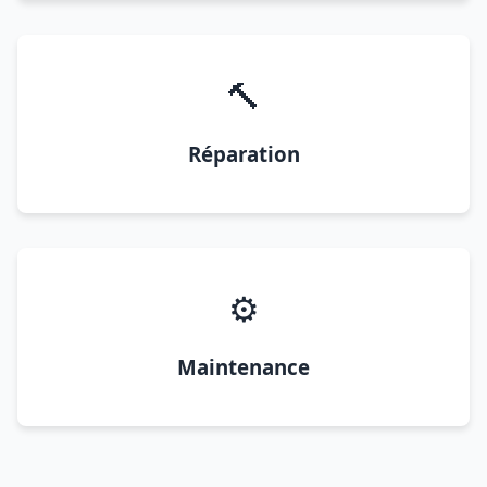
🔨
Réparation
⚙️
Maintenance