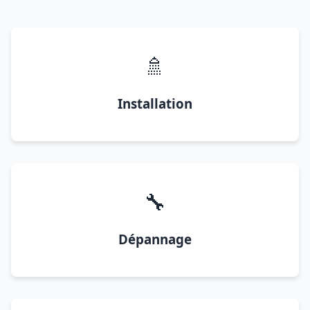
🚿
Installation
🔧
Dépannage