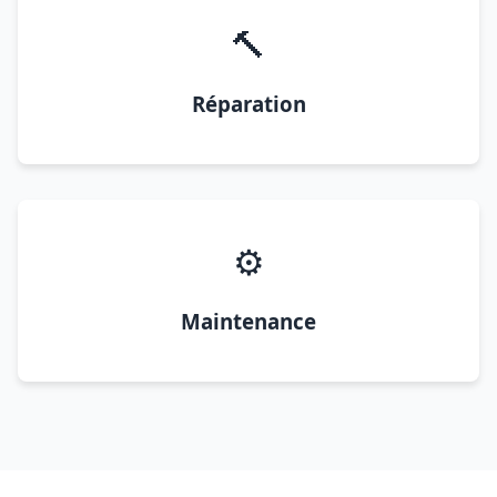
🔨
Réparation
⚙️
Maintenance