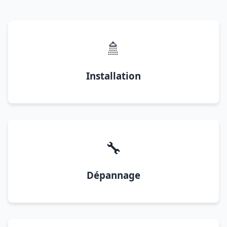
🚿
Installation
🔧
Dépannage