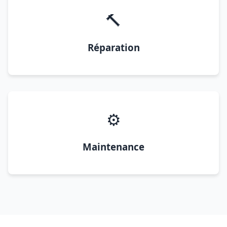
🔨
Réparation
⚙️
Maintenance