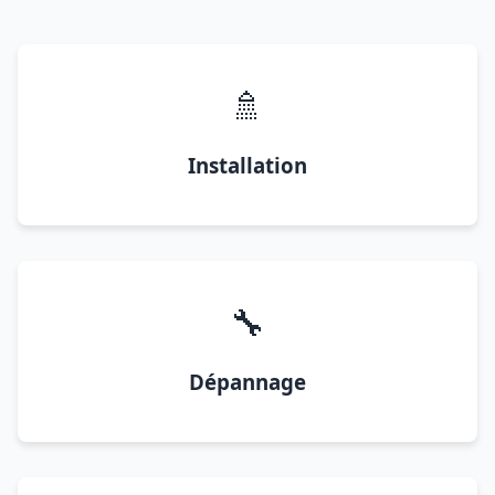
🚿
Installation
🔧
Dépannage