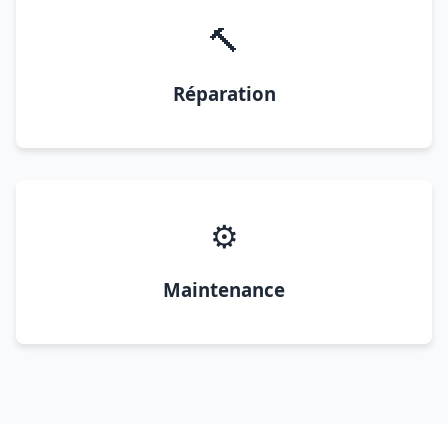
🔨
Réparation
⚙️
Maintenance