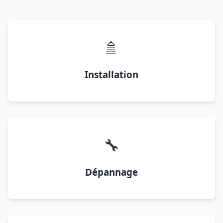
🚿
Installation
🔧
Dépannage