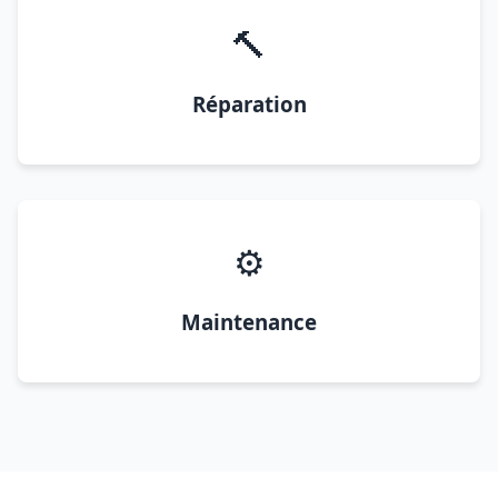
🔨
Réparation
⚙️
Maintenance