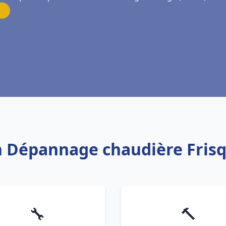
ion Dépannage chaudière Fris
🔧
🔨