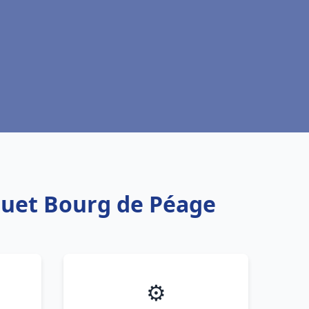
quet Bourg de Péage
⚙️