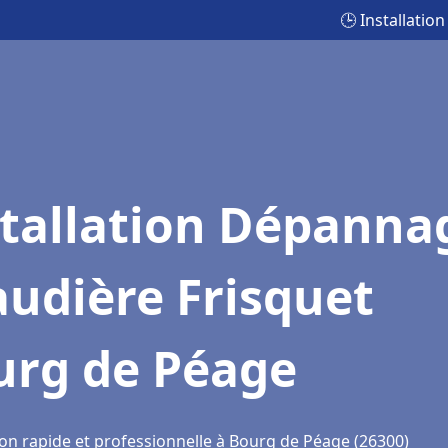
🕒 Installati
stallation Dépanna
udière Frisquet
urg de Péage
ion rapide et professionnelle à Bourg de Péage (26300)