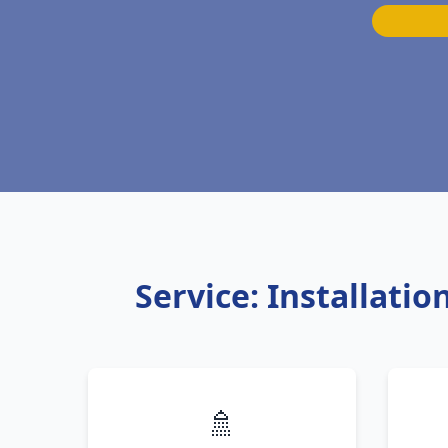
Service: Installat
🚿