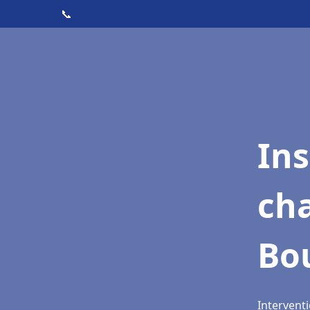
📞
In
cha
Bo
Intervent