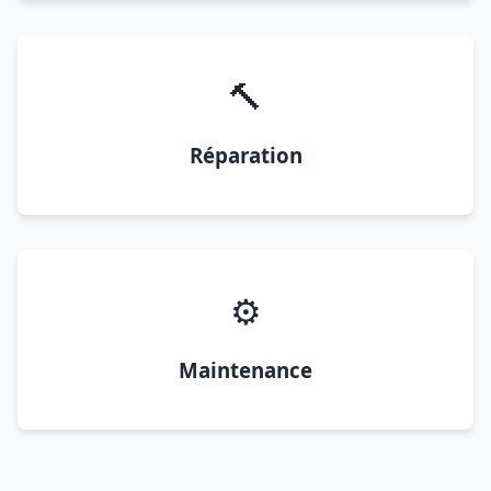
🔨
Réparation
⚙️
Maintenance