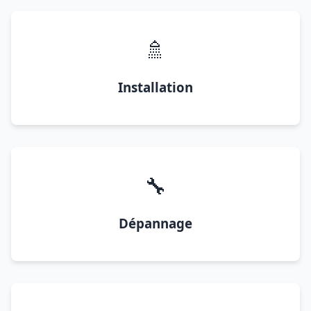
🚿
Installation
🔧
Dépannage