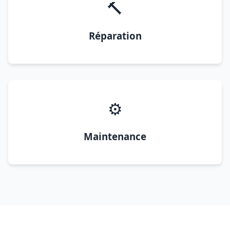
🔨
Réparation
⚙️
Maintenance