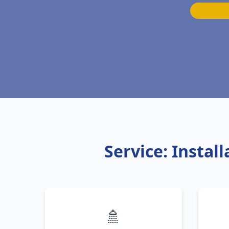
Service: Insta
🚿