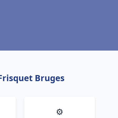
Frisquet Bruges
⚙️