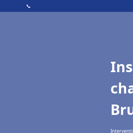
📞
In
cha
Br
Interventi