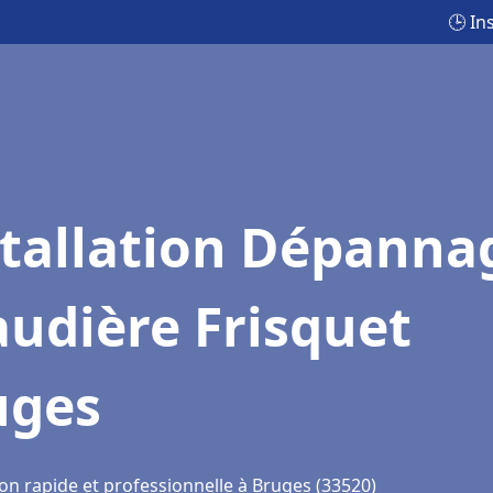
🕒 In
stallation Dépanna
udière Frisquet
uges
on rapide et professionnelle à Bruges (33520)