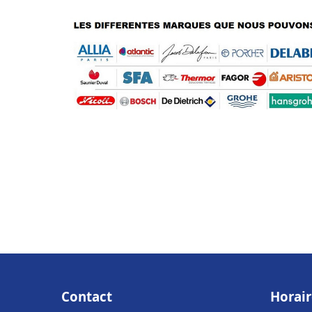
Contact
Horair