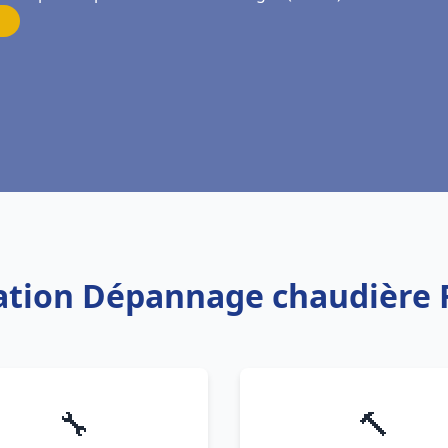
llation Dépannage chaudière 
🔧
🔨