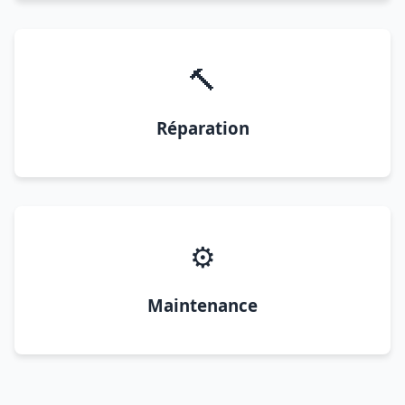
🔨
Réparation
⚙️
Maintenance