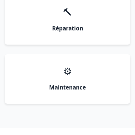
🔨
Réparation
⚙️
Maintenance