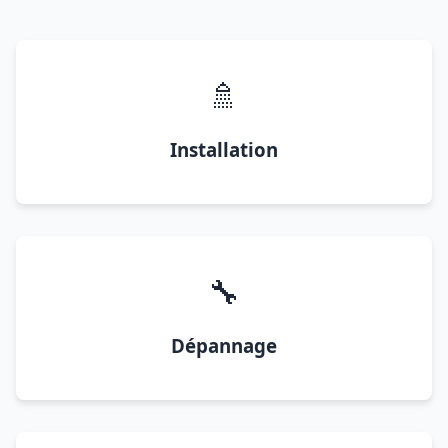
🚿
Installation
🔧
Dépannage