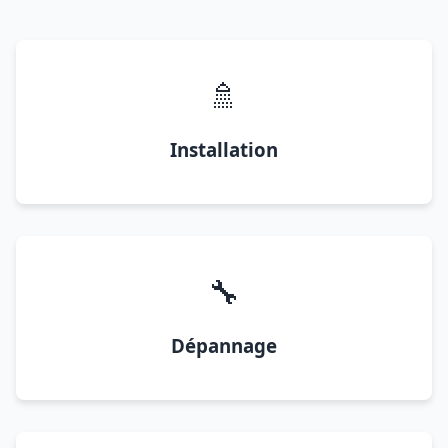
🚿
Installation
🔧
Dépannage