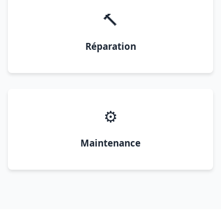
🔨
Réparation
⚙️
Maintenance