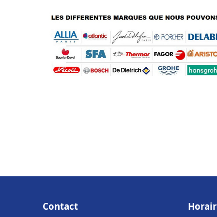
Contact
Horair