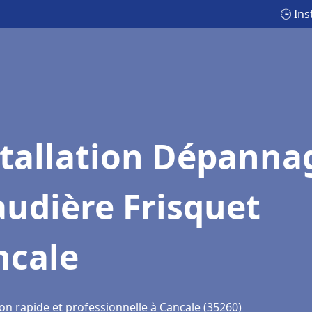
🕒 In
stallation Dépanna
udière Frisquet
ncale
on rapide et professionnelle à Cancale (35260)