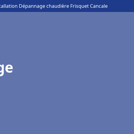
stallation Dépannage chaudière Frisquet Cancale
ge