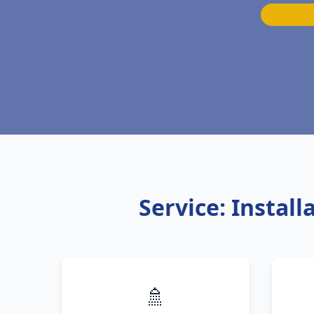
Service: Instal
🚿