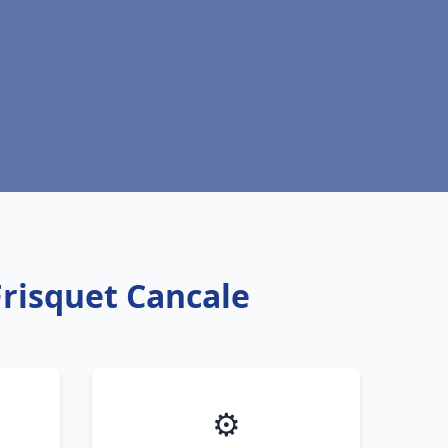
Frisquet Cancale
⚙️