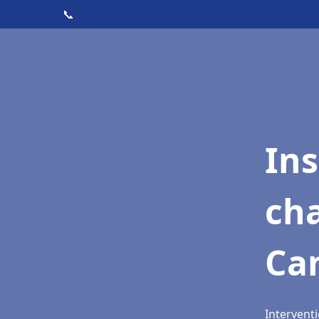
📞
In
cha
Ca
Interventi