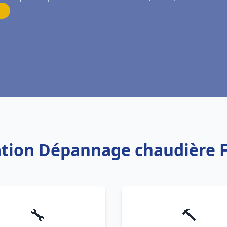
lation Dépannage chaudière 
🔧
🔨