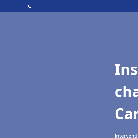
📞
In
cha
Ca
Intervent