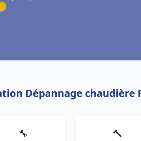
llation Dépannage chaudière 
🔧
🔨