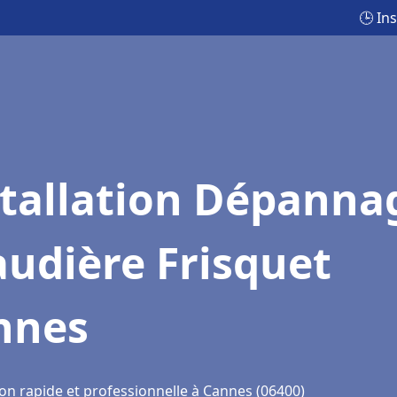
🕒 In
stallation Dépanna
udière Frisquet
nnes
ion rapide et professionnelle à Cannes (06400)