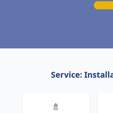
Service: Insta
🚿