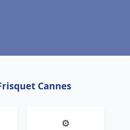
Frisquet Cannes
⚙️