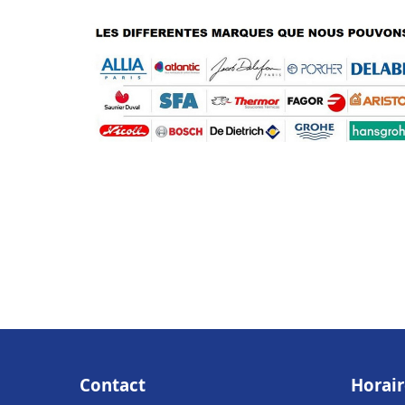
Contact
Horair