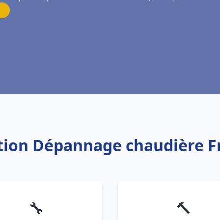
lation Dépannage chaudière 
🔧
🔨