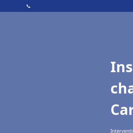
📞
In
cha
Ca
Intervent