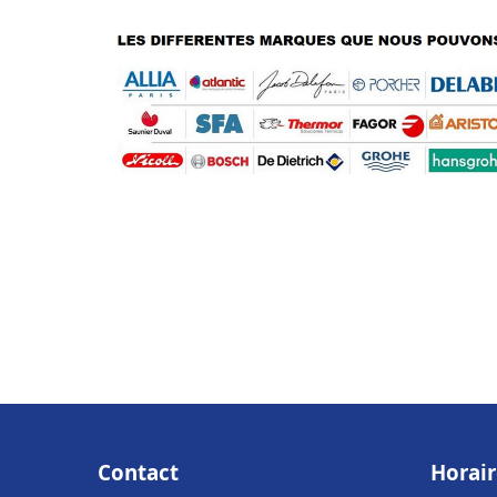
Contact
Horair