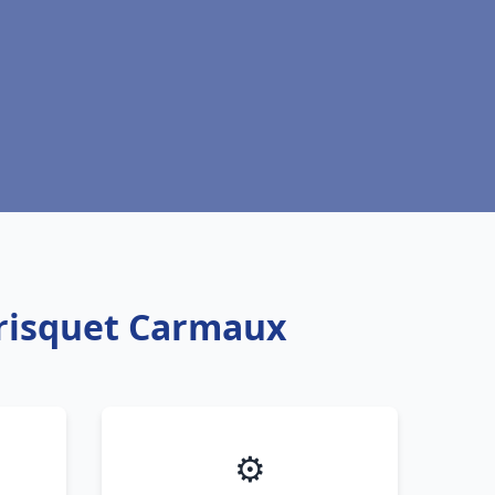
Frisquet Carmaux
⚙️