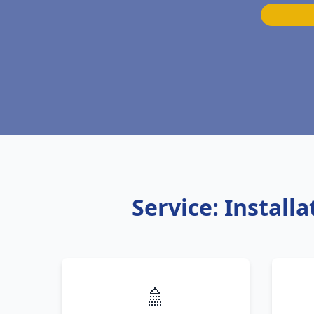
Service: Instal
🚿