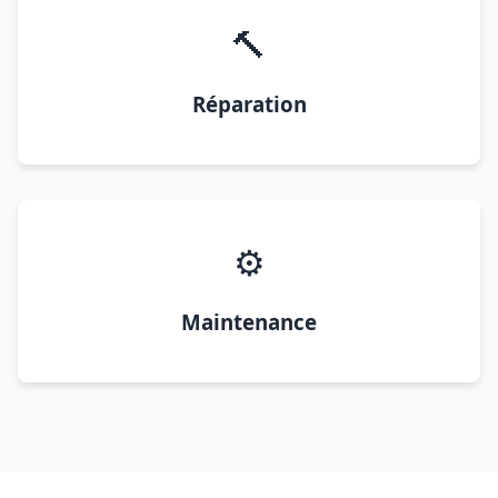
🔨
Réparation
⚙️
Maintenance