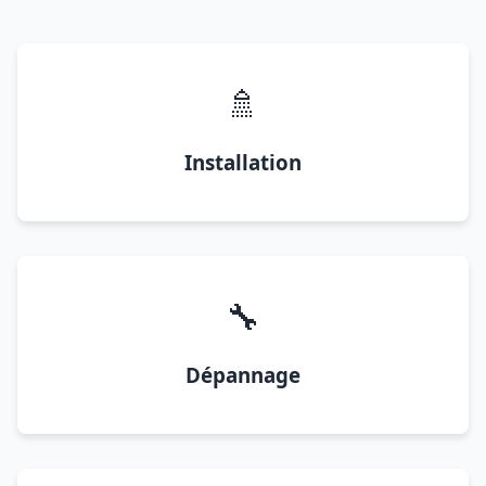
🚿
Installation
🔧
Dépannage