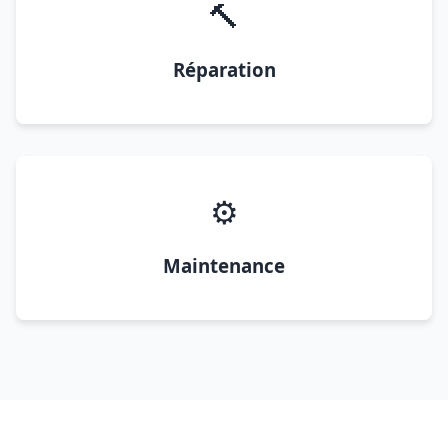
🔨
Réparation
⚙️
Maintenance