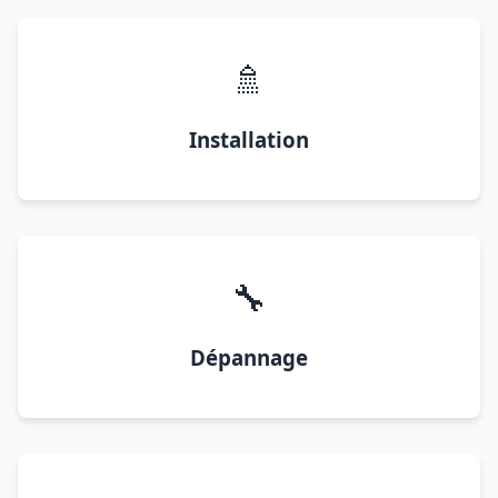
🚿
Installation
🔧
Dépannage