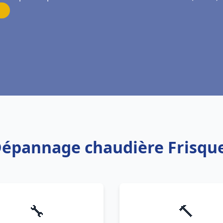
 Dépannage chaudière Frisqu
🔧
🔨