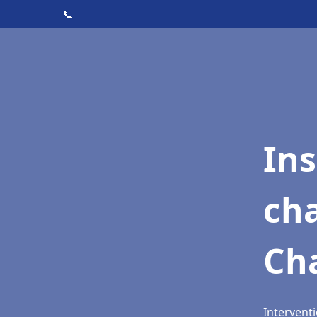
📞
In
cha
Cha
Interventi