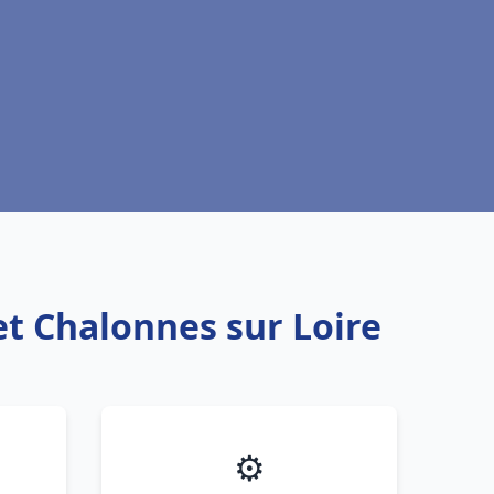
et Chalonnes sur Loire
⚙️