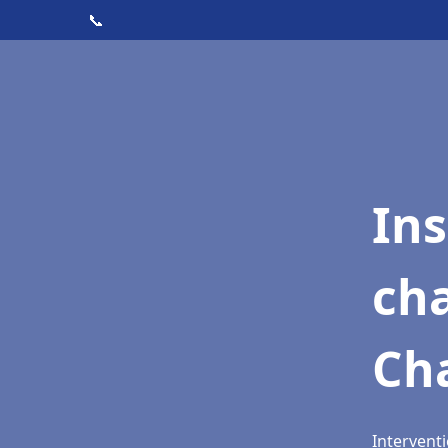
📞
In
cha
Ch
Intervent