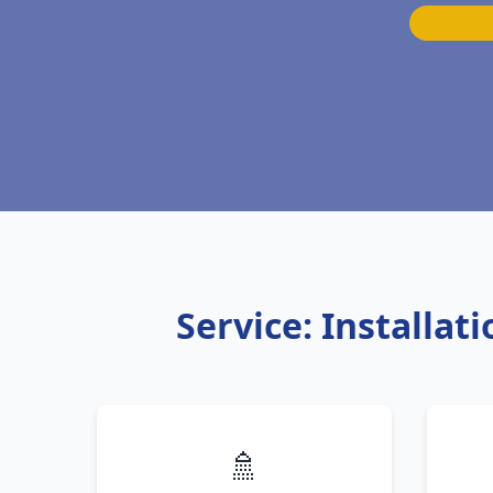
Service: Installa
🚿