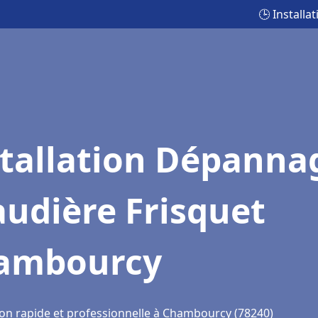
🕒 Install
stallation Dépanna
udière Frisquet
ambourcy
ion rapide et professionnelle à Chambourcy (78240)