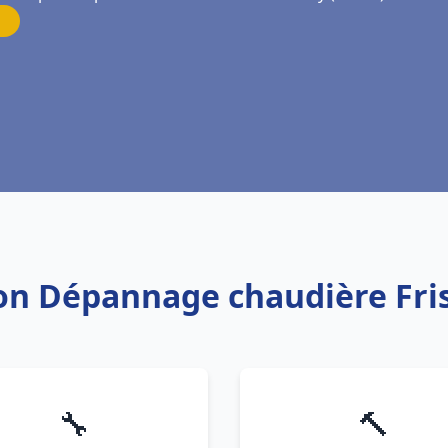
tion Dépannage chaudière F
🔧
🔨