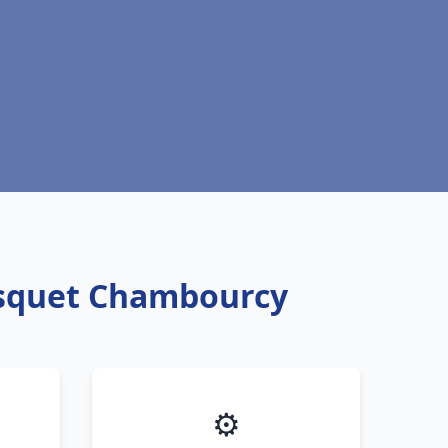
risquet Chambourcy
⚙️